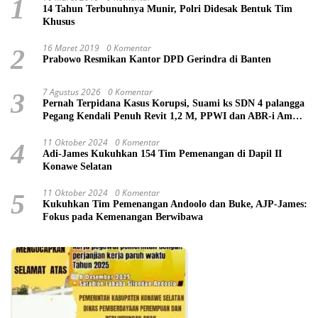
1
14 Tahun Terbunuhnya Munir, Polri Didesak Bentuk Tim
Khusus
16 Maret 2019
0 Komentar
2
Prabowo Resmikan Kantor DPD Gerindra di Banten
7 Agustus 2026
0 Komentar
3
Pernah Terpidana Kasus Korupsi, Suami ks SDN 4 palangga
Pegang Kendali Penuh Revit 1,2 M, PPWI dan ABR-i Ambil
Tindakan Pelaporan
11 Oktober 2024
0 Komentar
4
Adi-James Kukuhkan 154 Tim Pemenangan di Dapil II
Konawe Selatan
11 Oktober 2024
0 Komentar
5
Kukuhkan Tim Pemenangan Andoolo dan Buke, AJP-James:
Fokus pada Kemenangan Berwibawa