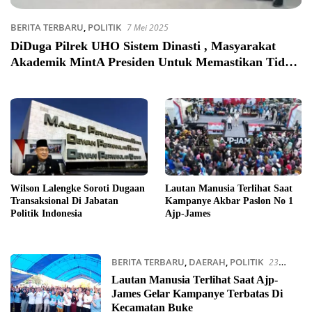
BERITA TERBARU
,
POLITIK
7 Mei 2025
DiDuga Pilrek UHO Sistem Dinasti , Masyarakat
Akademik MintA Presiden Untuk Memastikan Tidak
Adanya Intervensi
Wilson Lalengke Soroti Dugaan
Lautan Manusia Terlihat Saat
Transaksional Di Jabatan
Kampanye Akbar Paslon No 1
Politik Indonesia
Ajp-James
BERITA TERBARU
,
DAERAH
,
POLITIK
23
Oktober 2024
Lautan Manusia Terlihat Saat Ajp-
James Gelar Kampanye Terbatas Di
Kecamatan Buke