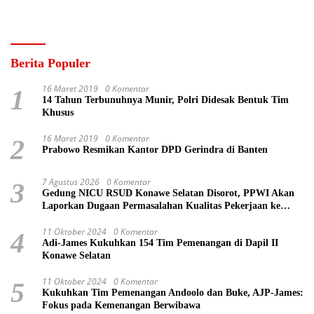
Berita Populer
16 Maret 2019
0 Komentar
1
14 Tahun Terbunuhnya Munir, Polri Didesak Bentuk Tim
Khusus
16 Maret 2019
0 Komentar
2
Prabowo Resmikan Kantor DPD Gerindra di Banten
7 Agustus 2026
0 Komentar
3
Gedung NICU RSUD Konawe Selatan Disorot, PPWI Akan
Laporkan Dugaan Permasalahan Kualitas Pekerjaan ke
Kejaksaan
11 Oktober 2024
0 Komentar
4
Adi-James Kukuhkan 154 Tim Pemenangan di Dapil II
Konawe Selatan
11 Oktober 2024
0 Komentar
5
Kukuhkan Tim Pemenangan Andoolo dan Buke, AJP-James:
Fokus pada Kemenangan Berwibawa