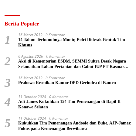
Berita Populer
16 Maret 2019
0 Komentar
1
14 Tahun Terbunuhnya Munir, Polri Didesak Bentuk Tim
Khusus
6 Agustus 2026
0 Komentar
2
Aksi di Kementerian ESDM, SEMMI Sultra Desak Negara
Selamatkan Lahan Pertanian dan Cabut IUP PT Kasmar
Tiar Raya
16 Maret 2019
0 Komentar
3
Prabowo Resmikan Kantor DPD Gerindra di Banten
11 Oktober 2024
0 Komentar
4
Adi-James Kukuhkan 154 Tim Pemenangan di Dapil II
Konawe Selatan
11 Oktober 2024
0 Komentar
5
Kukuhkan Tim Pemenangan Andoolo dan Buke, AJP-James:
Fokus pada Kemenangan Berwibawa