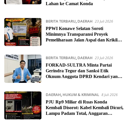
Lahan ke Camat Konda
BERITA TERBARU
,
DAERAH
23 Juli 2026
PPWI Konawe Selatan Soroti
Minimnya Transparansi Proyek
Pemeliharaan Jalan Aspal dan Krikil
Tersebar, Kabid Bina Marga Dinilai
Bungkam
BERITA TERBARU
,
DAERAH
23 Juli 2026
FORKAD-SULTRA Minta Partai
Gerindra Tegur dan Sanksi Etik
Oknum Anggota DPRD Kendari yang
Abaikan Putusan Inkrah Pengadilan
DAERAH
,
HUKUM & KRIMINAL
8 Juli 2026
PJU Rp9 Miliar di Ruas Konda
Kembali Disorot: Kabel Kembali Dicuri,
Lampu Padam Total, Anggaran
Pemeliharaan Dipertanyakan