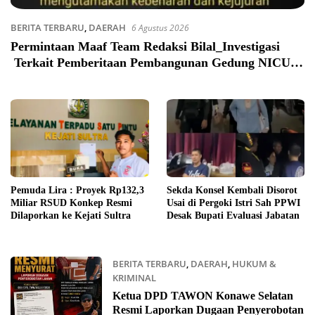
BERITA TERBARU
,
DAERAH
6 Agustus 2026
Permintaan Maaf Team Redaksi Bilal_Investigasi
Terkait Pemberitaan Pembangunan Gedung NICU
yang menyebut CV Sahari karya mandiri sebagai
pelaksannya
Pemuda Lira : Proyek Rp132,3
Sekda Konsel Kembali Disorot
Miliar RSUD Konkep Resmi
Usai di Pergoki Istri Sah PPWI
Dilaporkan ke Kejati Sultra
Desak Bupati Evaluasi Jabatan
BERITA TERBARU
,
DAERAH
,
HUKUM &
KRIMINAL
24 Juli 2026
Ketua DPD TAWON Konawe Selatan
Resmi Laporkan Dugaan Penyerobotan