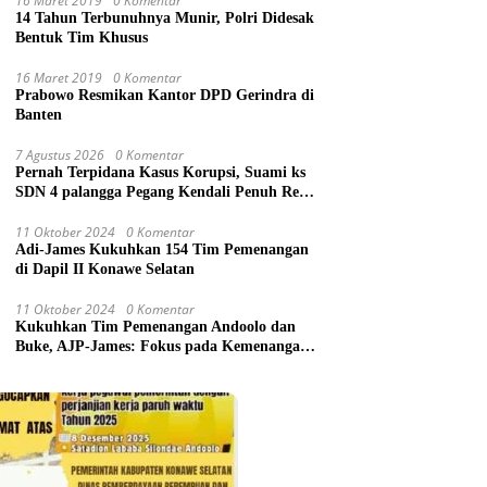
16 Maret 2019
0 Komentar
14 Tahun Terbunuhnya Munir, Polri Didesak
Bentuk Tim Khusus
16 Maret 2019
0 Komentar
Prabowo Resmikan Kantor DPD Gerindra di
Banten
7 Agustus 2026
0 Komentar
Pernah Terpidana Kasus Korupsi, Suami ks
SDN 4 palangga Pegang Kendali Penuh Revit
1,2 M, PPWI dan ABR-i Ambil Tindakan
Pelaporan
11 Oktober 2024
0 Komentar
Adi-James Kukuhkan 154 Tim Pemenangan
di Dapil II Konawe Selatan
11 Oktober 2024
0 Komentar
Kukuhkan Tim Pemenangan Andoolo dan
Buke, AJP-James: Fokus pada Kemenangan
Berwibawa