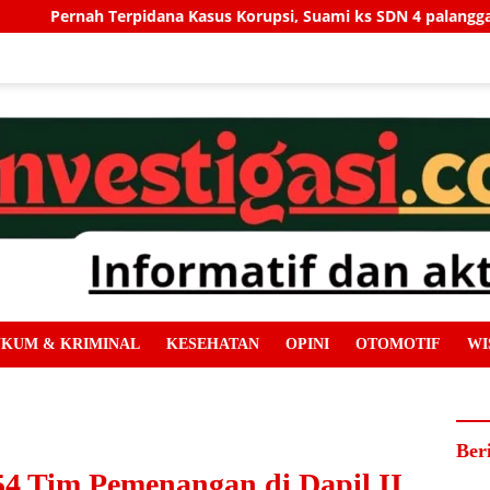
s Korupsi, Suami ks SDN 4 palangga Pegang Kendali Penuh Revit
KUM & KRIMINAL
KESEHATAN
OPINI
OTOMOTIF
WI
Ber
4 Tim Pemenangan di Dapil II