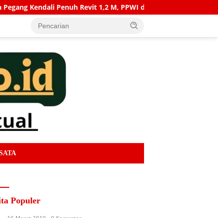
 1,2 M, PPWI dan ABR-i Ambil Tindakan Pelaporan
Gedun
SATA
ita Populer