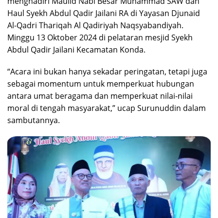
menghadiri Maulid Nabi Besar Muhammad SAW dan
Haul Syekh Abdul Qadir Jailani RA di Yayasan Djunaid
Al-Qadri Thariqah Al Qadiriyah Naqsyabandiyah.
Minggu 13 Oktober 2024 di pelataran mesjid Syekh
Abdul Qadir Jailani Kecamatan Konda.
“Acara ini bukan hanya sekadar peringatan, tetapi juga
sebagai momentum untuk memperkuat hubungan
antara umat beragama dan memperkuat nilai-nilai
moral di tengah masyarakat,” ucap Surunuddin dalam
sambutannya.