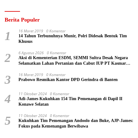
Berita Populer
16 Maret 2019
0 Komentar
1
14 Tahun Terbunuhnya Munir, Polri Didesak Bentuk Tim
Khusus
6 Agustus 2026
0 Komentar
2
Aksi di Kementerian ESDM, SEMMI Sultra Desak Negara
Selamatkan Lahan Pertanian dan Cabut IUP PT Kasmar
Tiar Raya
16 Maret 2019
0 Komentar
3
Prabowo Resmikan Kantor DPD Gerindra di Banten
11 Oktober 2024
0 Komentar
4
Adi-James Kukuhkan 154 Tim Pemenangan di Dapil II
Konawe Selatan
11 Oktober 2024
0 Komentar
5
Kukuhkan Tim Pemenangan Andoolo dan Buke, AJP-James:
Fokus pada Kemenangan Berwibawa