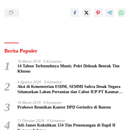
Berita Populer
16 Maret 2019
0 Komentar
1
14 Tahun Terbunuhnya Munir, Polri Didesak Bentuk Tim
Khusus
6 Agustus 2026
0 Komentar
2
Aksi di Kementerian ESDM, SEMMI Sultra Desak Negara
Selamatkan Lahan Pertanian dan Cabut IUP PT Kasmar
Tiar Raya
16 Maret 2019
0 Komentar
3
Prabowo Resmikan Kantor DPD Gerindra di Banten
11 Oktober 2024
0 Komentar
4
Adi-James Kukuhkan 154 Tim Pemenangan di Dapil II