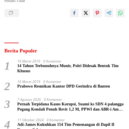
Penulis: Chan
Berita Populer
16 Maret 2019
0 Komentar
1
14 Tahun Terbunuhnya Munir, Polri Didesak Bentuk Tim
Khusus
16 Maret 2019
0 Komentar
2
Prabowo Resmikan Kantor DPD Gerindra di Banten
7 Agustus 2026
0 Komentar
3
Pernah Terpidana Kasus Korupsi, Suami ks SDN 4 palangga
Pegang Kendali Penuh Revit 1,2 M, PPWI dan ABR-i Ambil
Tindakan Pelaporan
11 Oktober 2024
0 Komentar
4
Adi-James Kukuhkan 154 Tim Pemenangan di Dapil II