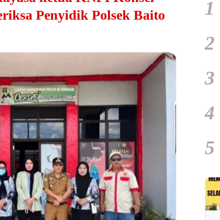
1
riksa Penyidik Polsek Baito
2
3
4
5