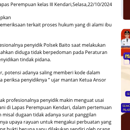
pas Perempuan kelas III Kendari,Selasa,22/10/2024
apkan
emeriksaan terkait proses hukum yang di alami ibu
esionalnya penyidik Polsek Baito saat melakukan
bahkan diduga tidak berpedoman pada Peraturan
nyidikan tindak pidana.
or, potensi adanya saling memberi kode dalam
a periksa penyidiknya ” ujar mantan Ketua Ansor
k profesionalnya penyidik makin menguat usai
ani di Lapas Perempuan Kendari, dalam pertemuan
 misal dugaan tidak adanya surat panggilan
anya upaya rayuan untuk mengakui perbuatan yang
ng bukti berupa sapu dilakukan sendiri oleh orang