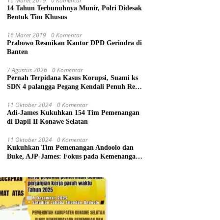
16 Maret 2019
0 Komentar
14 Tahun Terbunuhnya Munir, Polri Didesak
Bentuk Tim Khusus
16 Maret 2019
0 Komentar
Prabowo Resmikan Kantor DPD Gerindra di
Banten
7 Agustus 2026
0 Komentar
Pernah Terpidana Kasus Korupsi, Suami ks
SDN 4 palangga Pegang Kendali Penuh Revit
1,2 M, PPWI dan ABR-i Ambil Tindakan
Pelaporan
11 Oktober 2024
0 Komentar
Adi-James Kukuhkan 154 Tim Pemenangan
di Dapil II Konawe Selatan
11 Oktober 2024
0 Komentar
Kukuhkan Tim Pemenangan Andoolo dan
Buke, AJP-James: Fokus pada Kemenangan
Berwibawa