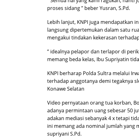
” Semua hal yang kami ragukan, nanti j
proses sidang ” beber Yusran, S.Pd.
Lebih lanjut, KNPI juga mendapatkan in
langsung dipertemukan dalam satu ru
mengakui tindakan kekerasan terhadap
” idealnya pelapor dan terlapor di per
memang beda kelas, Ibu Supriyatin tida
KNPI berharap Polda Sultra melalui I
terhadap anggotanya demi tegaknya slo
Konawe Selatan
Video pernyataan orang tua korban, Bo
adanya permintaan uang sebesar 50 ju
adakan mediasi sebanyak 4 x tetapi tida
ini memang ada nominal jumlah yang mu
supriyani S.Pd.