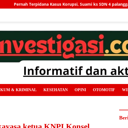
 Korupsi, Suami ks SDN 4 palangga Pegang Kendali Penuh Revit 
KUM & KRIMINAL
KESEHATAN
OPINI
OTOMOTIF
WI
Ber
kayasa ketua KNPI Konsel