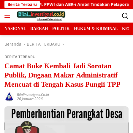
Langsung
 Ambil Tindakan Pelaporan
Berita Terbaru
Gedung NICU RSUD Konawe Se
ke
konten
NASIONAL
DAERAH
POLITIK
HUKUM & KRIMINAL
KES
Beranda
BERITA TERBARU
BERITA TERBARU
Camat Buke Kembali Jadi Sorotan
Publik, Dugaan Makar Administratif
Mencuat di Tengah Kasus Pungli TPP
Bilalinvestigasi.co.id
20 Januari 2026