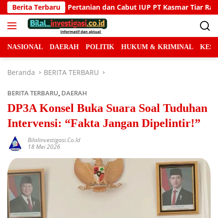
Langsung
Cabut IUP PT Kasmar Tiar Raya
Berita Terbaru
Permintaan Maaf Team R
ke
konten
NASIONAL
DAERAH
POLITIK
HUKUM & KRIMINAL
KES
Beranda
BERITA TERBARU
BERITA TERBARU
,
DAERAH
DP3A Konsel Buka Suara Soal Tuduhan
Intervensi: “Fakta Jangan Dipelintir!”
Bilalinvestigasi.co.id
18 Mei 2026