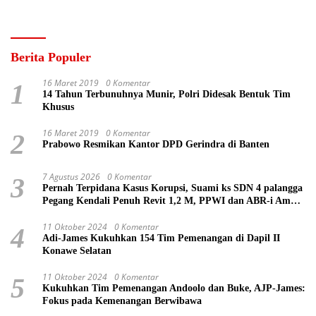
Berita Populer
16 Maret 2019
0 Komentar
1
14 Tahun Terbunuhnya Munir, Polri Didesak Bentuk Tim
Khusus
16 Maret 2019
0 Komentar
2
Prabowo Resmikan Kantor DPD Gerindra di Banten
7 Agustus 2026
0 Komentar
3
Pernah Terpidana Kasus Korupsi, Suami ks SDN 4 palangga
Pegang Kendali Penuh Revit 1,2 M, PPWI dan ABR-i Ambil
Tindakan Pelaporan
11 Oktober 2024
0 Komentar
4
Adi-James Kukuhkan 154 Tim Pemenangan di Dapil II
Konawe Selatan
11 Oktober 2024
0 Komentar
5
Kukuhkan Tim Pemenangan Andoolo dan Buke, AJP-James:
Fokus pada Kemenangan Berwibawa