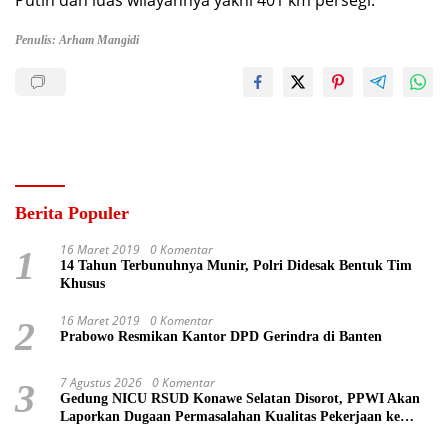
Putih dan luas wilayahnya yakni 401 km persegi.
Penulis: Arham Mangidi
Berita Populer
16 Maret 2019
0 Komentar
1
14 Tahun Terbunuhnya Munir, Polri Didesak Bentuk Tim
Khusus
16 Maret 2019
0 Komentar
2
Prabowo Resmikan Kantor DPD Gerindra di Banten
7 Agustus 2026
0 Komentar
3
Gedung NICU RSUD Konawe Selatan Disorot, PPWI Akan
Laporkan Dugaan Permasalahan Kualitas Pekerjaan ke
Kejaksaan