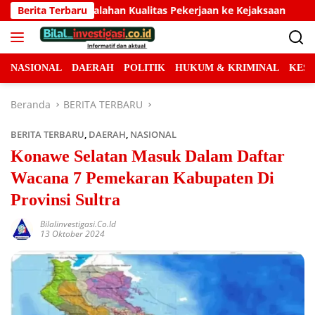
Langsung
erjaan ke Kejaksaan
Berita Terbaru
Ketua DPW ABR-I Sultra Paisal Al
ke
konten
NASIONAL
DAERAH
POLITIK
HUKUM & KRIMINAL
KES
Beranda
BERITA TERBARU
BERITA TERBARU
,
DAERAH
,
NASIONAL
Konawe Selatan Masuk Dalam Daftar
Wacana 7 Pemekaran Kabupaten Di
Provinsi Sultra
Bilalinvestigasi.co.id
13 Oktober 2024