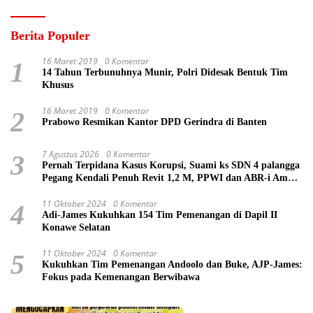
Berita Populer
16 Maret 2019
0 Komentar
1
14 Tahun Terbunuhnya Munir, Polri Didesak Bentuk Tim
Khusus
16 Maret 2019
0 Komentar
2
Prabowo Resmikan Kantor DPD Gerindra di Banten
7 Agustus 2026
0 Komentar
3
Pernah Terpidana Kasus Korupsi, Suami ks SDN 4 palangga
Pegang Kendali Penuh Revit 1,2 M, PPWI dan ABR-i Ambil
Tindakan Pelaporan
11 Oktober 2024
0 Komentar
4
Adi-James Kukuhkan 154 Tim Pemenangan di Dapil II
Konawe Selatan
11 Oktober 2024
0 Komentar
5
Kukuhkan Tim Pemenangan Andoolo dan Buke, AJP-James:
Fokus pada Kemenangan Berwibawa