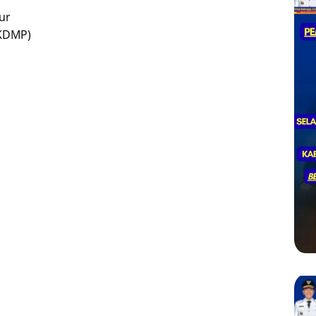
ur
(KDMP)