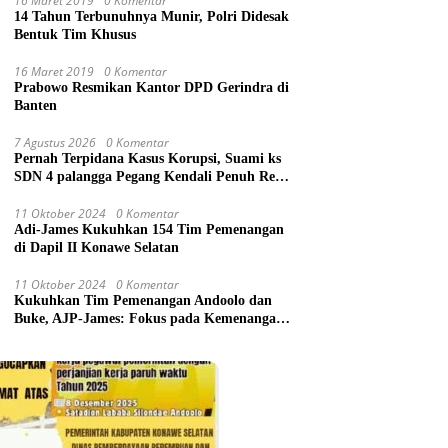
16 Maret 2019
0 Komentar
14 Tahun Terbunuhnya Munir, Polri Didesak
Bentuk Tim Khusus
16 Maret 2019
0 Komentar
Prabowo Resmikan Kantor DPD Gerindra di
Banten
7 Agustus 2026
0 Komentar
Pernah Terpidana Kasus Korupsi, Suami ks
SDN 4 palangga Pegang Kendali Penuh Revit
1,2 M, PPWI dan ABR-i Ambil Tindakan
Pelaporan
11 Oktober 2024
0 Komentar
Adi-James Kukuhkan 154 Tim Pemenangan
di Dapil II Konawe Selatan
11 Oktober 2024
0 Komentar
Kukuhkan Tim Pemenangan Andoolo dan
Buke, AJP-James: Fokus pada Kemenangan
Berwibawa