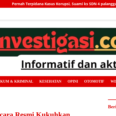
rupsi, Suami ks SDN 4 palangga Pegang Kendali Penuh Revit 1,2
KUM & KRIMINAL
KESEHATAN
OPINI
OTOMOTIF
WI
Ber
ecara Resmi Kukuhkan