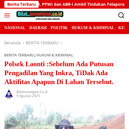
Langsung
mbil Tindakan Pelaporan
Berita Terbaru
Gedung NICU RSUD Konawe Sela
ke
konten
NASIONAL
DAERAH
POLITIK
HUKUM & KRIMINAL
KES
Beranda
BERITA TERBARU
BERITA TERBARU
,
HUKUM & KRIMINAL
Polsek Laonti :Sebelum Ada Putusan
Pengadilan Yang Inkra, TiDak Ada
Aktifitas Apapun Di Lahan Tersebut.
Bilalinvestigasi.co.id
9 Agustus 2025