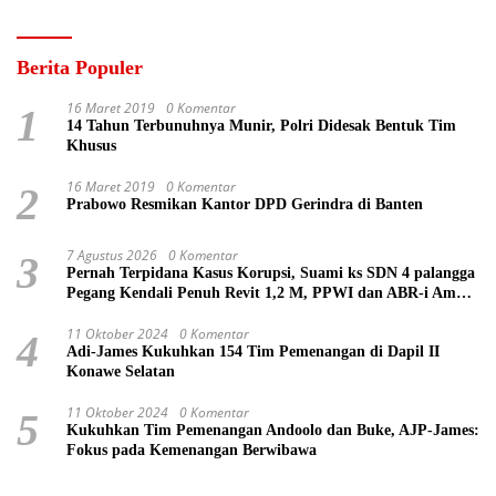
Berita Populer
16 Maret 2019
0 Komentar
1
14 Tahun Terbunuhnya Munir, Polri Didesak Bentuk Tim
Khusus
16 Maret 2019
0 Komentar
2
Prabowo Resmikan Kantor DPD Gerindra di Banten
7 Agustus 2026
0 Komentar
3
Pernah Terpidana Kasus Korupsi, Suami ks SDN 4 palangga
Pegang Kendali Penuh Revit 1,2 M, PPWI dan ABR-i Ambil
Tindakan Pelaporan
11 Oktober 2024
0 Komentar
4
Adi-James Kukuhkan 154 Tim Pemenangan di Dapil II
Konawe Selatan
11 Oktober 2024
0 Komentar
5
Kukuhkan Tim Pemenangan Andoolo dan Buke, AJP-James:
Fokus pada Kemenangan Berwibawa