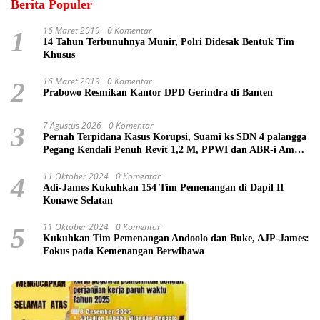
Berita Populer
16 Maret 2019
0 Komentar
1
14 Tahun Terbunuhnya Munir, Polri Didesak Bentuk Tim
Khusus
16 Maret 2019
0 Komentar
2
Prabowo Resmikan Kantor DPD Gerindra di Banten
7 Agustus 2026
0 Komentar
3
Pernah Terpidana Kasus Korupsi, Suami ks SDN 4 palangga
Pegang Kendali Penuh Revit 1,2 M, PPWI dan ABR-i Ambil
Tindakan Pelaporan
11 Oktober 2024
0 Komentar
4
Adi-James Kukuhkan 154 Tim Pemenangan di Dapil II
Konawe Selatan
11 Oktober 2024
0 Komentar
5
Kukuhkan Tim Pemenangan Andoolo dan Buke, AJP-James:
Fokus pada Kemenangan Berwibawa