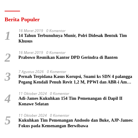
Berita Populer
16 Maret 2019
0 Komentar
1
14 Tahun Terbunuhnya Munir, Polri Didesak Bentuk Tim
Khusus
16 Maret 2019
0 Komentar
2
Prabowo Resmikan Kantor DPD Gerindra di Banten
7 Agustus 2026
0 Komentar
3
Pernah Terpidana Kasus Korupsi, Suami ks SDN 4 palangga
Pegang Kendali Penuh Revit 1,2 M, PPWI dan ABR-i Ambil
Tindakan Pelaporan
11 Oktober 2024
0 Komentar
4
Adi-James Kukuhkan 154 Tim Pemenangan di Dapil II
Konawe Selatan
11 Oktober 2024
0 Komentar
5
Kukuhkan Tim Pemenangan Andoolo dan Buke, AJP-James:
Fokus pada Kemenangan Berwibawa