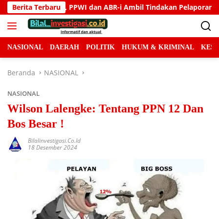
Langsung
il Tindakan Pelaporan
Berita Terbaru
Gedung NICU RSUD Konawe Selata
ke
konten
NASIONAL
DAERAH
POLITIK
HUKUM & KRIMINAL
KES
Beranda
NASIONAL
NASIONAL
Wilson Lalengke: Tentang PPN 12 Dan
Bos Besar !
Bilalinvestigasi.co.id
18 Desember 2024